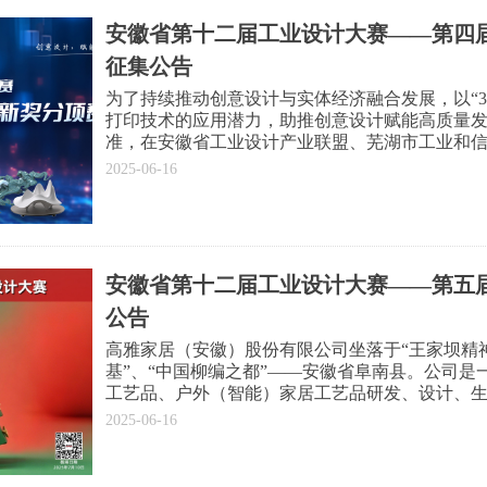
安徽省第十二届工业设计大赛——第四届
征集公告
为了持续推动创意设计与实体经济融合发展，以“3
打印技术的应用潜力，助推创意设计赋能高质量
准，在安徽省工业设计产业联盟、芜湖市工业和
下，国家智能铸造产业创新（安徽）中心联合安
2025-06-16
省春谷3D打印智能装备产业技术研究院有限公司共
奖，公开发布产品设计需求榜单，面向全社会征
第十二届工业设计大赛（以下简称大赛）分项赛
安徽省第十二届工业设计大赛——第五届
公告
高雅家居（安徽）股份有限公司坐落于“王家坝精
基”、“中国柳编之都”——安徽省阜南县。公司
工艺品、户外（智能）家居工艺品研发、设计、
出口企业。公司是国家高新技术企业，拥有省认
2025-06-16
心、非物质文化（柳编）遗产传承企业研发中心。
歌”、“唯高雅”、“东方故事”系列自主品牌工艺品