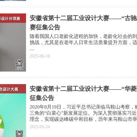
准，在安徽省工业设计产业联盟、阜阳市工业和
指导下，上海华翔羊毛衫有限公司全资子公司阜
服装设计比赛。
安徽省第十二届工业设计大赛——“古驰
赛征集公告
随着我国人口老龄化进程的加快，老龄化社会的
挑战，尤其是在老年人日常生活质量提升方面，
卫浴空间作为老年人日常生活中使用频率高、安
2025-06-16
老年人的生活便利性与安全性。然而，目前市场
户群体，缺乏对老年人特殊需求的关注，导致老
险。因此，推动适老化卫浴产品的创新设计，不
老年人生活质量的重要举措。
安徽省第十二届工业设计大赛——“华菱
为响应国家关于积极应对人口老龄化的政策号召
征集公告
举办“适老化卫浴创新设计”分项赛，旨在通过设
捷、舒适的卫浴解决方案，助力构建老年友好型
2020年8月19日，习近平总书记亲临马鞍山考察
三角的“白菜心”新发展定位。为深入贯彻落实习
理念，实现碳达峰碳中和目标，历年来马鞍山市
列活动，形成了良好的社会影响力。为持续推广
2025-05-24
十二届工业设计大赛分项赛——“华菱汽车杯”长