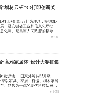
“增材云杯”3D打印创新奖
D打印+创意设计”为理念，挖掘3D
发展，经安徽省工业和信息化厅批
信息化局、繁昌区人民政府的指导
徽增材云数字科技有限公司以及安徽
넶
680
同主办第四届“增材云杯”3D创新
集创意设计作品。本创新奖是安徽省
之一。
“高雅家居杯”设计大赛征集
神”发源地、“国家外贸转型升级
是一家以家具、家居、柳编、桐木家居
生产、销售为一体的现代科技型民营
定企业技术中心、省级工业设计中
넶
1051
公司全力打造“高雅家居”、“一路高
和家居用品。