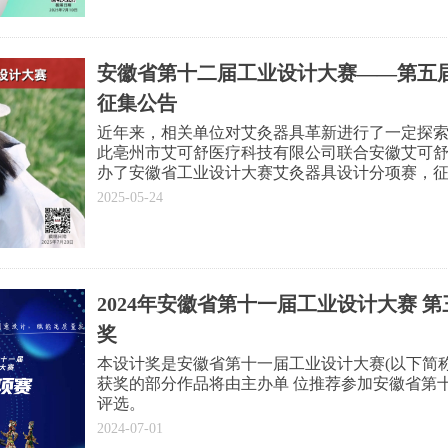
安徽省第十二届工业设计大赛——第五届
征集公告
近年来，相关单位对艾灸器具革新进行了一定探
此亳州市艾可舒医疗科技有限公司联合安徽艾可
办了安徽省工业设计大赛艾灸器具设计分项赛，
计，对推动艾灸器具革新起到较大作用。为持续
2025-05-24
华优秀传统文化创造性转化、创新性发展，经安
司于2025年继续举行第五届“艾十二杯”灸具设计
2024年安徽省第十一届工业设计大赛 第
奖
本设计奖是安徽省第十一届工业设计大赛(以下简称
获奖的部分作品将由主办单 位推荐参加安徽省第
评选。
2024-07-01