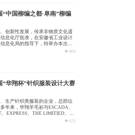
信息化厅批准，在安徽省工业设计产
信息化局的指导下，由高雅家居（安
“中国柳编之都·阜南”柳编
化、创新性发展，传承非物质文化遗
和信息化厅批准，在安徽省工业设计
和信息化局的指导下，特举办本次设
넶
860
“华翔杯”针织服装设计大赛
计、生产针织类服装的企业，总部位
年来，华翔羊毛衫与ESCADA、
、EXPRESS、THE LIMITIED、
的合作关系。
넶
632
计人才，经安徽省工业和信息化厅批