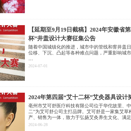
【延期至9月19日截稿】2024年安徽省第十
杯”井盖设计大赛征集公告
随着中国城镇化的推进，城市中的管线和窨井盖
位移、下沉、凸起等各种难点问题，严重影响城
传统的市政管线检查井（又称窨井）基本采用砖
2024-07-01
2021年12月住建部发布《房屋建筑和市政基础
和材料淘汰目录（第一批）》，明确禁止污水检
用“钢筋混凝土现浇工艺或一体式成品检查井”。
2024年第四届“艾十二杯”艾灸器具设
亳州市艾可舒医疗科技有限公司位于华佗故里、中
二”为艾可舒公司主打品牌。艾可舒是一家集艾草
产、销售为一体，致力于弘扬艾灸养生文化、满
业，是国家973科研计划“微烟温灸器”的指定生产
2024-06-28
数十款创新产品被业界广泛认可。