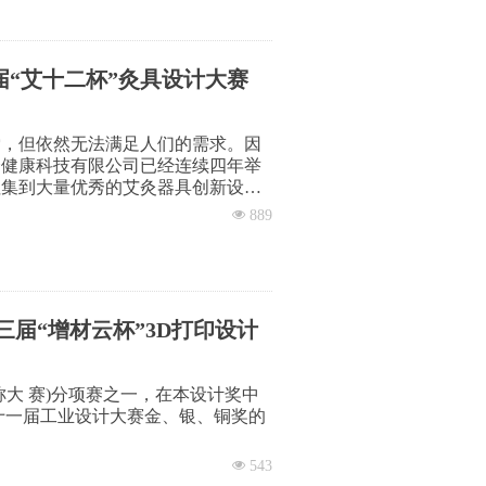
“艾十二杯”灸具设计大赛
索，但依然无法满足人们的需求。因
舒健康科技有限公司已经连续四年举
征集到大量优秀的艾灸器具创新设
推动艾灸器具革新，推动艾灸这一中
넶
889
徽省工业和信息化厅批准，艾可舒公
大赛。
三届“增材云杯”3D打印设计
大 赛)分项赛之一，在本设计奖中
十一届工业设计大赛金、银、铜奖的
넶
543