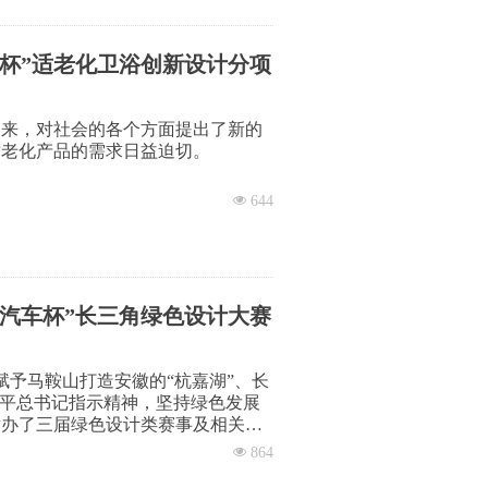
信息化局、阜南县工业和信息化局的
南华翔羊毛衫有限公司继续举办针织
杯”适老化卫浴创新设计分项
到来，对社会的各个方面提出了新的
适老化产品的需求日益迫切。
全隐患多的区域，其设计直接关系到
넶
644
上的卫浴产品大多以年轻人为主要用
年人在使用过程中面临诸多不便和风
仅是社会发展的必然需求，也是提升
汽车杯”长三角绿色设计大赛
，推动适老化产品的设计与研发，特
计创新，为老年人提供更安全、便
社会。
，赋予马鞍山打造安徽的“杭嘉湖”、长
近平总书记指示精神，坚持绿色发展
举办了三届绿色设计类赛事及相关系
低碳绿色发展理念，特举办安徽省第
넶
864
三角绿色设计大赛。