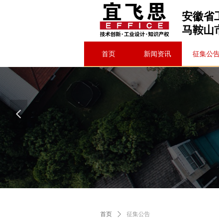
安徽省
马鞍山
首页
新闻资讯
征集公
넳
首页
ꄲ
征集公告