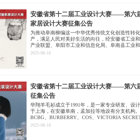
第五届“高雅家居杯”设计大赛是经安徽省工业和
业联盟、阜阳市工业和信息化局、阜南县工业和
安徽省第十二届工业设计大赛——第六届
徽）股份有限公司举办的设计比赛。
家居设计大赛征集公告
为推动阜南柳编这一中华优秀传统文化创造性转
产，满足人民对美好生活的向往，经安徽省工业
产业联盟、阜阳市工业和信息化局、阜南县工业
计比赛。
2025-06-16
安徽省第十二届工业设计大赛——第六届
征集公告
华翔羊毛衫成立于1991年，是一家专业研发、设
于上海，在安徽阜南，孟加拉等地设有分支机构。多
BCBG、BURBERRY、COS、VICTORIA SECRET
ANN TAYLOR等多个国际知名品牌建立了良好
2025-06-16
为促进针织服装行业设计创新，发掘针织服装设