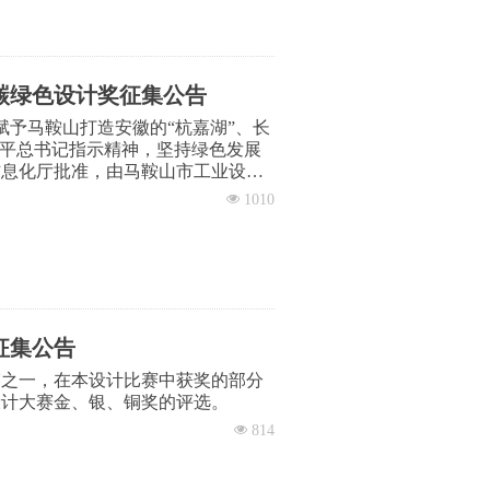
低碳绿色设计奖征集公告
，赋予马鞍山打造安徽的“杭嘉湖”、长
近平总书记指示精神，坚持绿色发展
信息化厅批准，由马鞍山市工业设计
设计奖（以下简称安徽省低碳绿色设
넶
1010
大赛分项赛之一，在本设计比赛中获
一届工业设计大赛金、银、铜奖的评
征集公告
赛之一，在本设计比赛中获奖的部分
设计大赛金、银、铜奖的评选。
넶
814