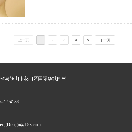
上一页
1
2
3
4
5
下一页
徽省马鞍山市花山区国际华城四村
5-7194589
ngDesign
@163.com