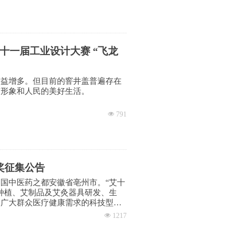
一届工业设计大赛 “飞龙
日益增多。但目前的窨井盖普遍存在
市形象和人民的美好生活。
砌工艺，会带来很多问题。因此，
넶
791
设施工程危及生产安全施工工艺、设备
查井（窨井）采用砖砌工艺，要求采
计奖征集公告
国中医药之都安徽省亳州市。“艾十
种植、艾制品及艾灸器具研发、生
足广大群众医疗健康需求的科技型企
单位，目前已获得60多项国家专利，
넶
1217