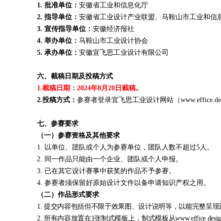
1.
批准单位：
安徽省工业和信息化厅
2.
指导单位：
安徽省工业设计产业联盟、马鞍山市工业和信
3.
宣传指导单位：
安徽经济报社
4.
举办
单位：
马鞍山市工业设计协会
5.
承办单位：
安徽宜飞思工业设计有限公司
六
、
截稿日期
及投稿
方式
1.截稿日期：2024年8
月
20
日截稿
。
2.投稿方式：
参赛者登录宜飞思工业设计网站（
www.eff
七
、参赛要求
（一）参赛资格及其他要求
1. 以单位、团队或个人为参赛单位，团队人数不超过
5人。
2. 同一作品只能由一个企业、团队或个人申报。
3. 已在其它设计赛事中获奖的作品不予参赛。
4. 参赛者须保留好原始设计文件以备申请知识产权之用。
（二）作品形式要求
1. 提交内容包括但不限于效果图、设计说明等，以能完整呈
2. 所有内容放置在
1张制式模板上，制式模板从www.effice.des